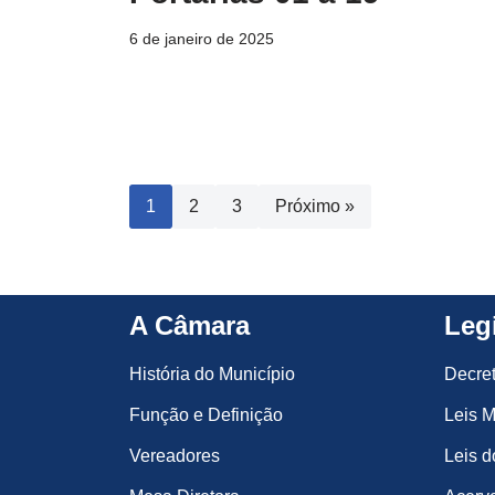
6 de janeiro de 2025
1
2
3
Próximo »
A Câmara
Leg
História do Município
Decre
Função e Definição
Leis M
Vereadores
Leis d