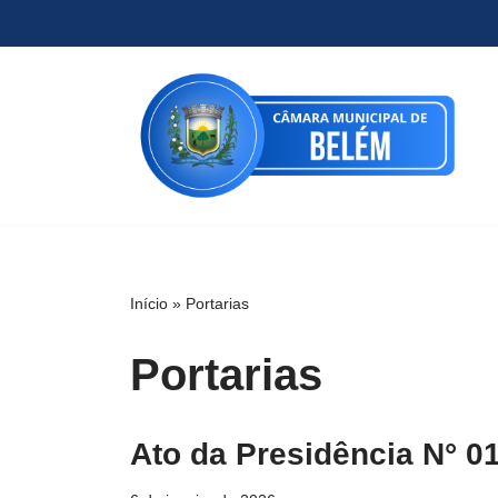
Pular
para
o
conteúdo
Início
»
Portarias
Portarias
Ato da Presidência N° 01