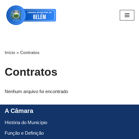
Pular
para
o
conteúdo
Início
»
Contratos
Contratos
Nenhum arquivo foi encontrado
A Câmara
História do Município
Função e Definição