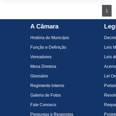
1
A Câmara
Leg
História do Município
Decre
Função e Definição
Leis M
Vereadores
Leis d
Mesa Diretora
Acervo
Glossário
Lei Or
Regimento Interno
Portar
Galeria de Fotos
Resol
Fale Conosco
Reque
Perguntas e Respostas
Projet