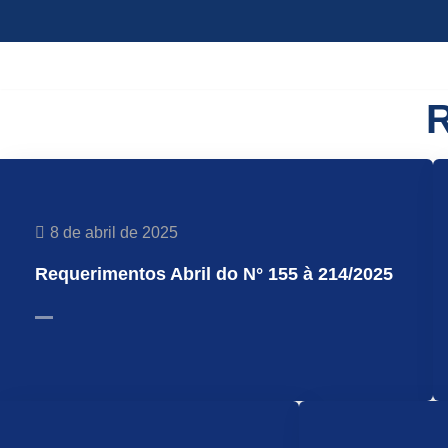
Pular
para
R
o
conteúdo
8 de abril de 2025
Requerimentos Abril do N° 155 à 214/2025