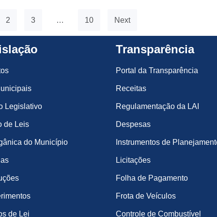
2
3
…
10
Next
islação
Transparência
tos
Portal da Transparência
unicipais
Receitas
o Legislativo
Regulamentação da LAI
 de Leis
Despesas
gânica do Município
Instrumentos de Planejament
ias
Licitações
uções
Folha de Pagamento
rimentos
Frota de Veículos
os de Lei
Controle de Combustível