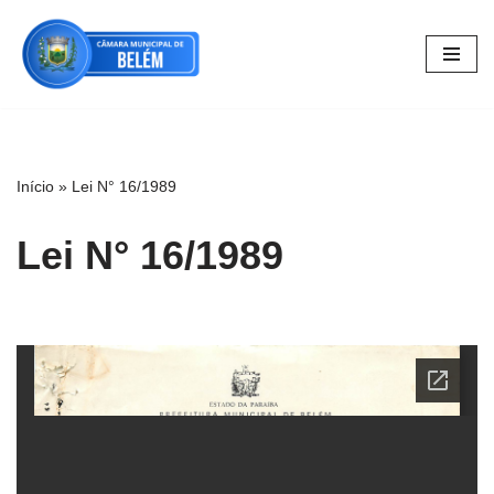
Pular
para
o
conteúdo
Início
»
Lei N° 16/1989
Lei N° 16/1989