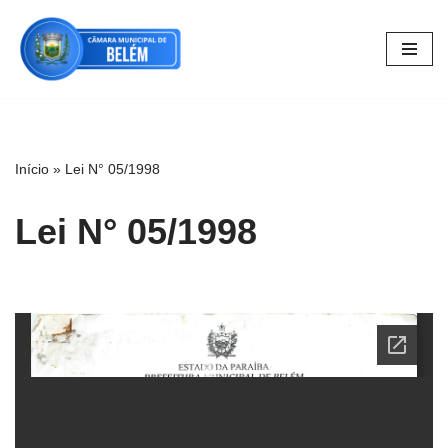
Pular
para
o
conteúdo
Início
»
Lei N° 05/1998
Lei N° 05/1998