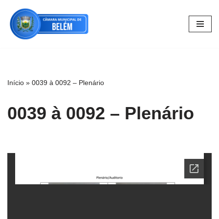
Pular
para
o
conteúdo
Início
»
0039 à 0092 – Plenário
0039 à 0092 – Plenário