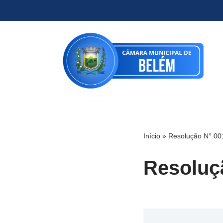
Pular
para
o
conteúdo
Início
»
Resolução N° 00
Resoluç