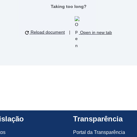
Taking too long?
Reload document
|
Open in new tab
islação
Transparência
tos
Portal da Transparência