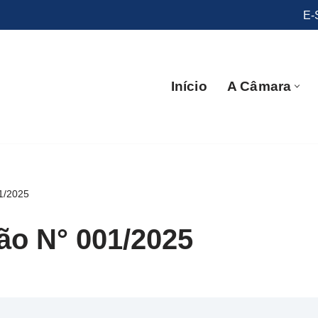
E-
Início
A Câmara
1/2025
ão N° 001/2025