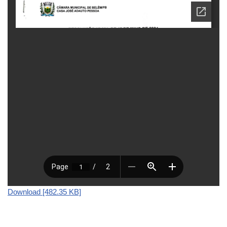
Download [482.35 KB]