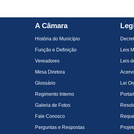
A Câmara
Leg
História do Município
Decre
Função e Definição
Leis M
Vereadores
Leis d
Mesa Diretora
Acervo
Glossário
Lei Or
Regimento Interno
Portar
Galeria de Fotos
Resol
Fale Conosco
Reque
Perguntas e Respostas
Projet