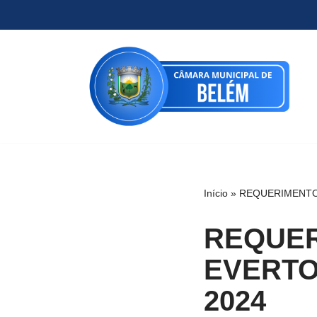
Pular
para
o
conteúdo
Início
»
REQUERIMENTO
REQUER
EVERTO
2024