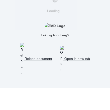
Loading…
Taking too long?
Reload document
|
Open in new tab