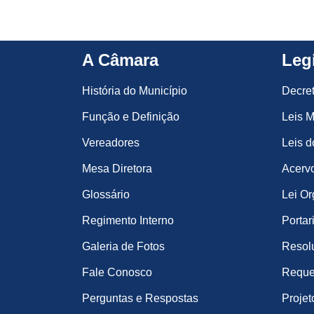
A Câmara
Leg
História do Município
Decre
Função e Definição
Leis M
Vereadores
Leis d
Mesa Diretora
Acervo
Glossário
Lei Or
Regimento Interno
Portar
Galeria de Fotos
Resol
Fale Conosco
Reque
Perguntas e Respostas
Projet