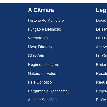
A Câmara
Leg
História do Município
Decre
Função e Definição
Leis M
Vereadores
Leis d
Mesa Diretora
Acervo
Glossário
Lei Or
Regimento Interno
Portar
Galeria de Fotos
Resol
Fale Conosco
Reque
Perguntas e Respostas
Projet
Atas de Sessões
PLOA