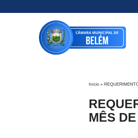
Pular
para
o
conteúdo
Início
»
REQUERIMENTO
REQUER
MÊS DE