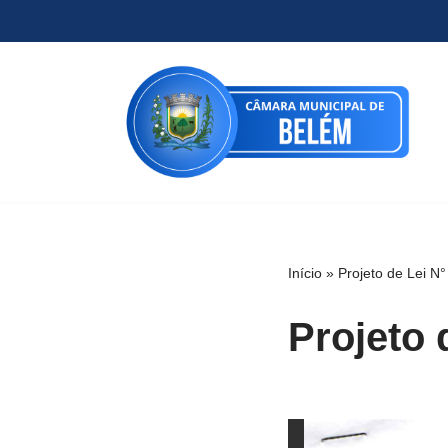
Pular
para
o
conteúdo
Início
»
Projeto de Lei N
Projeto 