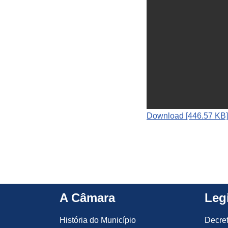
Download [446.57 KB]
A Câmara
Leg
História do Município
Decre