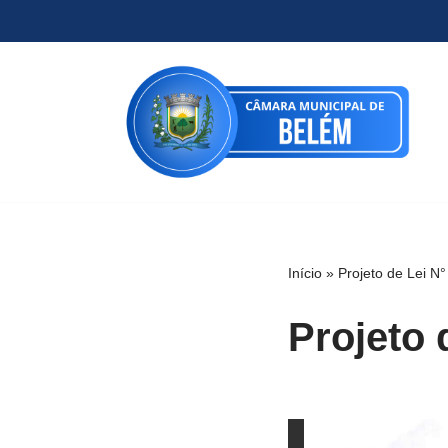
Pular
para
o
conteúdo
Início
»
Projeto de Lei N
Projeto 