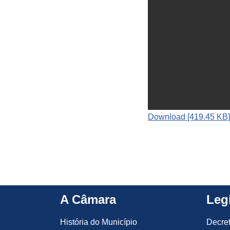
Download [419.45 KB]
A Câmara
Leg
História do Município
Decre