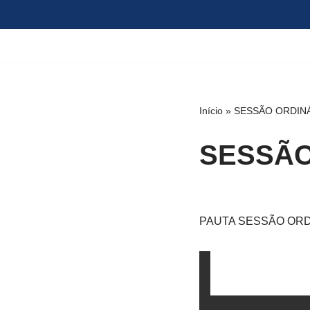
Pular
para
o
conteúdo
Início
»
SESSÃO ORDINÁR
SESSÃO 
PAUTA SESSÃO ORDIN