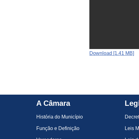
Download [1.41 MB]
A Câmara
Leg
História do Município
Decre
Função e Definição
Leis M