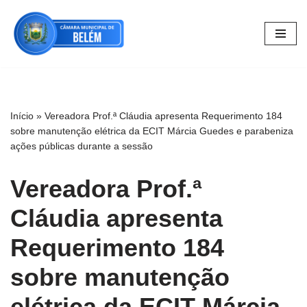
Pular
para
o
conteúdo
Início
»
Vereadora Prof.ª Cláudia apresenta Requerimento 184
sobre manutenção elétrica da ECIT Márcia Guedes e parabeniza
ações públicas durante a sessão
Vereadora Prof.ª
Cláudia apresenta
Requerimento 184
sobre manutenção
elétrica da ECIT Márcia