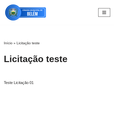
Pular
para
o
conteúdo
Início
»
Licitação teste
Licitação teste
Teste Licitação 01