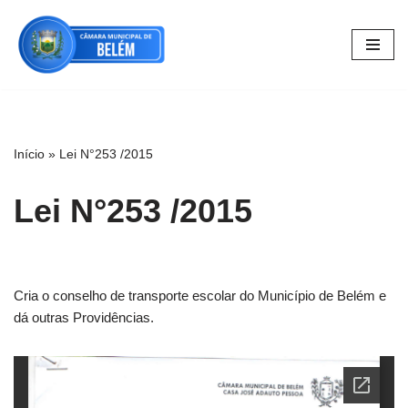
Pular
para
o
conteúdo
Início
»
Lei N°253 /2015
Lei N°253 /2015
Cria o conselho de transporte escolar do Município de Belém e
dá outras Providências.