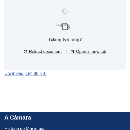
Loading…
Taking too long?
Reload document
|
Open in new tab
Download [184.86 KB]
A Câmara
História do Município