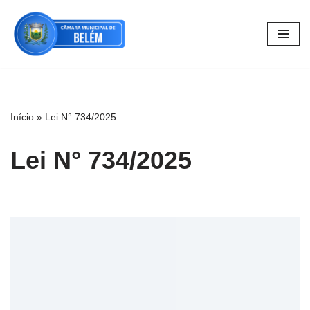
Pular
para
o
conteúdo
Início
»
Lei N° 734/2025
Lei N° 734/2025