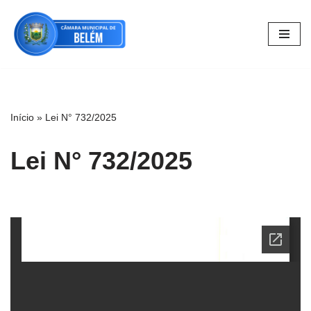
Pular
para
o
conteúdo
Início
»
Lei N° 732/2025
Lei N° 732/2025