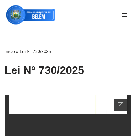
Pular
para
o
conteúdo
Início
»
Lei N° 730/2025
Lei N° 730/2025