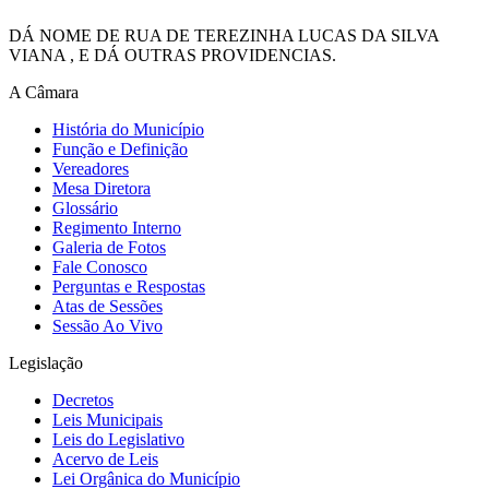
DÁ NOME DE RUA DE TEREZINHA LUCAS DA SILVA
VIANA , E DÁ OUTRAS PROVIDENCIAS.
A Câmara
História do Município
Função e Definição
Vereadores
Mesa Diretora
Glossário
Regimento Interno
Galeria de Fotos
Fale Conosco
Perguntas e Respostas
Atas de Sessões
Sessão Ao Vivo
Legislação
Decretos
Leis Municipais
Leis do Legislativo
Acervo de Leis
Lei Orgânica do Município