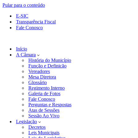
Pular para o conteúdo
E-SIC
Transparência Fiscal
Fale Conosco
Início
A Câmara
História do Município
Função e Definição
Vereadores
Mesa Diretora
Glossário
Regimento Interno
Galeria de Fotos
Fale Conosco
Perguntas e Respostas
Atas de Sessões
Sessão Ao Vivo
Legislação
Decretos
Leis Municipais