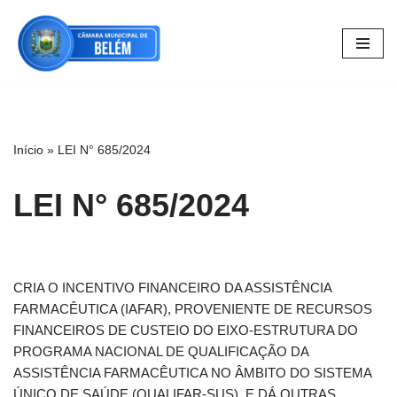
Pular
para
o
conteúdo
Início
»
LEI N° 685/2024
LEI N° 685/2024
CRIA O INCENTIVO FINANCEIRO DA ASSISTÊNCIA
FARMACÊUTICA (IAFAR), PROVENIENTE DE RECURSOS
FINANCEIROS DE CUSTEIO DO EIXO-ESTRUTURA DO
PROGRAMA NACIONAL DE QUALIFICAÇÃO DA
ASSISTÊNCIA FARMACÊUTICA NO ÂMBITO DO SISTEMA
ÚNICO DE SAÚDE (QUALIFAR-SUS), E DÁ OUTRAS