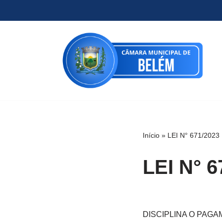
Pular
para
o
conteúdo
Início
»
LEI N° 671/2023
LEI N° 6
DISCIPLINA O PAG