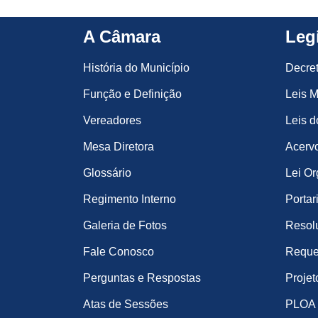
A Câmara
Leg
História do Município
Decre
Função e Definição
Leis M
Vereadores
Leis d
Mesa Diretora
Acervo
Glossário
Lei Or
Regimento Interno
Portar
Galeria de Fotos
Resol
Fale Conosco
Reque
Perguntas e Respostas
Projet
Atas de Sessões
PLOA