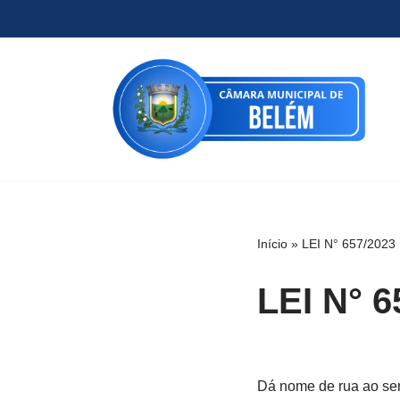
Pular
para
o
conteúdo
Início
»
LEI N° 657/2023
LEI N° 6
Dá nome de rua ao sen