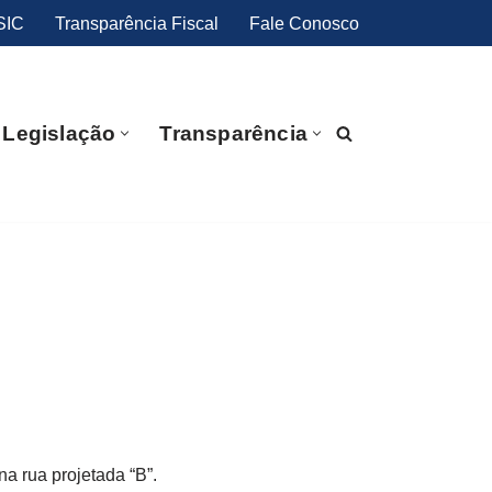
SIC
Transparência Fiscal
Fale Conosco
Legislação
Transparência
a rua projetada “B”.