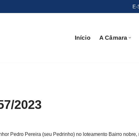
E-
Início
A Câmara
57/2023
hor Pedro Pereira (seu Pedrinho) no loteamento Bairro nobre, n