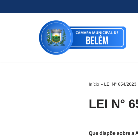
Pular
para
o
conteúdo
Início
»
LEI N° 654/2023
LEI N° 6
Que dispõe sobre a A