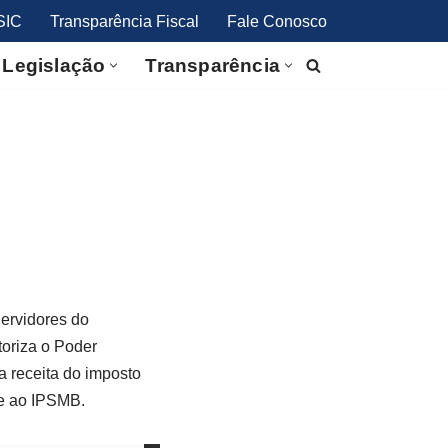
SIC
Transparência Fiscal
Fale Conosco
Legislação
Transparência
ervidores do
toriza o Poder
a receita do imposto
te ao IPSMB.