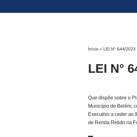
Pular
para
o
conteúdo
Início
»
LEI N° 644/2023
LEI N° 6
Que dispõe sobre o Pl
Município de Belém, co
Executivo a ceder ao I
de Renda Retido na Fo