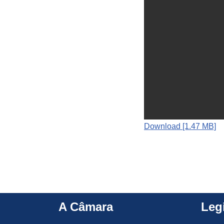
Download [1.47 MB]
A Câmara
Leg