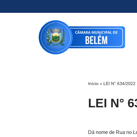
Pular
para
o
conteúdo
Início
»
LEI N° 634/2022
LEI N° 6
Dá nome de Rua no Lo