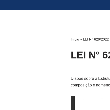
Pular
para
o
conteúdo
Início
»
LEI N° 629/2022
LEI N° 6
Dispõe sobre a Estrut
composição e nomencla