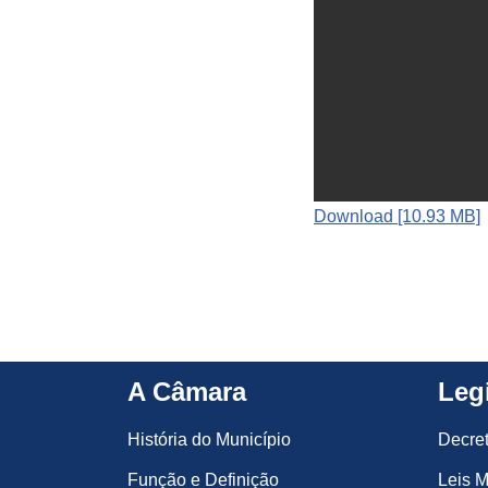
Download [10.93 MB]
A Câmara
Leg
História do Município
Decre
Função e Definição
Leis M