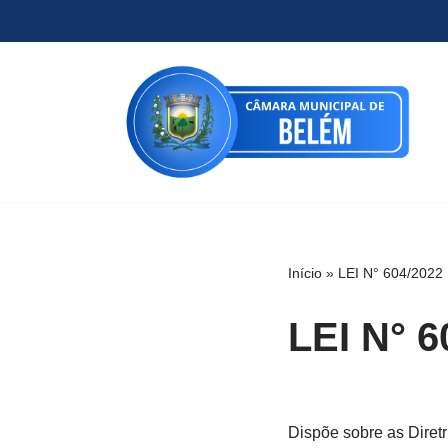
Pular
para
o
conteúdo
Início
»
LEI N° 604/2022
LEI N° 6
Dispõe sobre as Diret