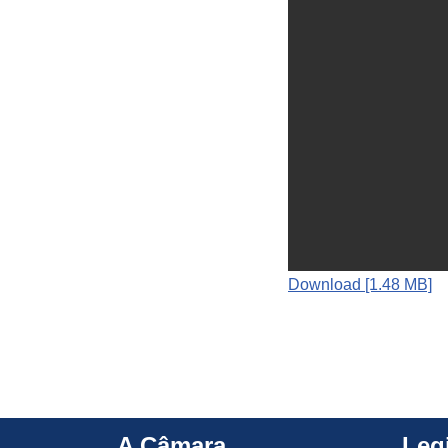
Download [1.48 MB]
A Câmara
Leg