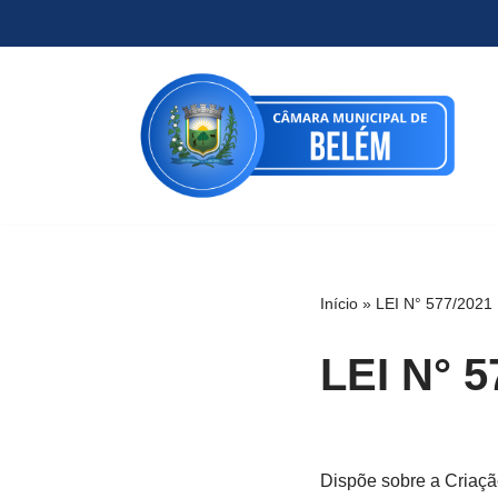
Pular
para
o
conteúdo
Início
»
LEI N° 577/2021
LEI N° 5
Dispõe sobre a Criaçã