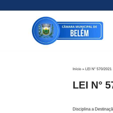
Pular
para
o
conteúdo
Início
»
LEI N° 570/2021
LEI N° 5
Disciplina a Destinaç