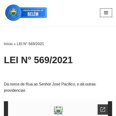
Pular
para
o
conteúdo
Início
»
LEI N° 569/2021
LEI N° 569/2021
Dá nome de Rua ao Senhor José Pacifico, e dá outras
providencias