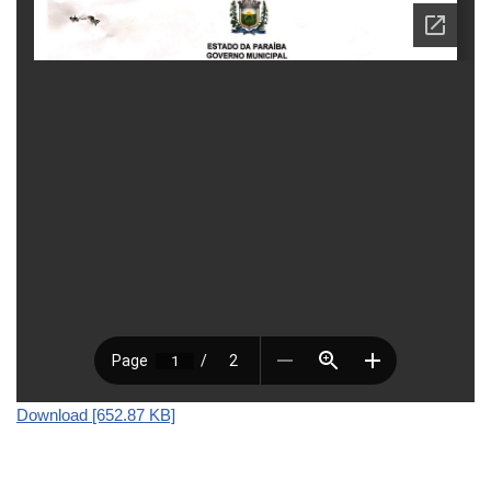
Download [652.87 KB]