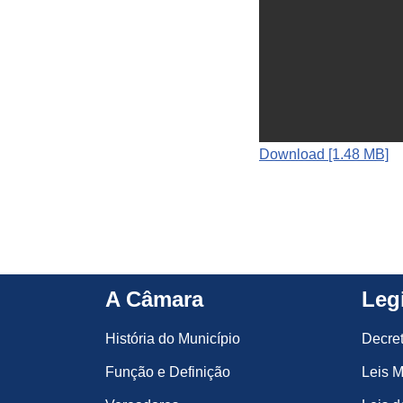
Download [1.48 MB]
A Câmara
Leg
História do Município
Decre
Função e Definição
Leis M