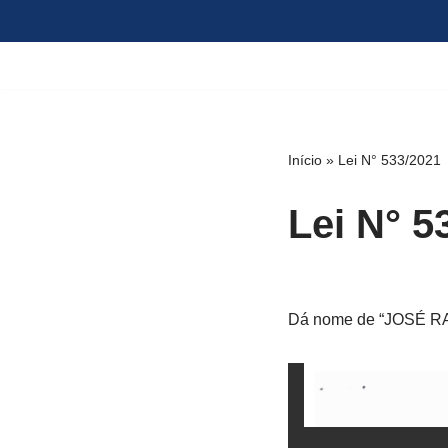
Pular
para
o
conteúdo
Início
»
Lei N° 533/2021
Lei N° 5
Dá nome de “JOSÉ RAIM