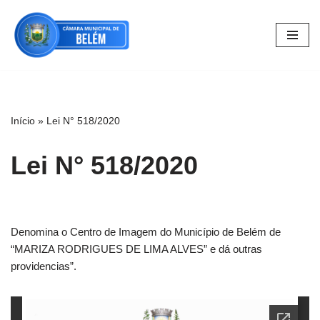
Pular
para
o
conteúdo
Início
»
Lei N° 518/2020
Lei N° 518/2020
Denomina o Centro de Imagem do Município de Belém de
“MARIZA RODRIGUES DE LIMA ALVES” e dá outras
providencias”.