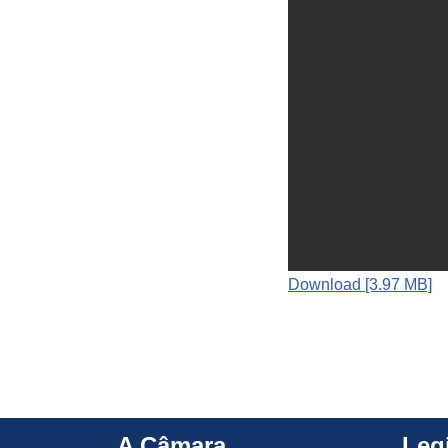
Download [3.97 MB]
A Câmara
Leg