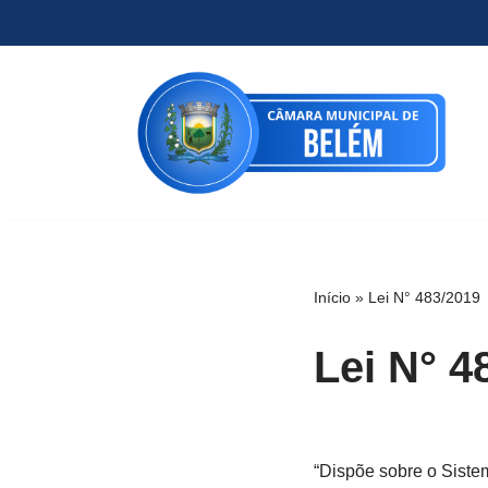
Pular
para
o
conteúdo
Início
»
Lei N° 483/2019
Lei N° 4
“Dispõe sobre o Siste