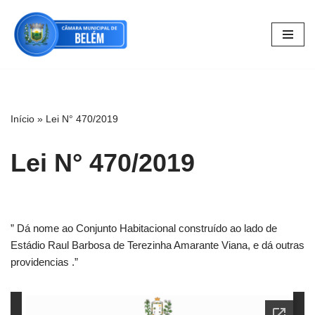
Pular
para
o
conteúdo
Início
»
Lei N° 470/2019
Lei N° 470/2019
” Dá nome ao Conjunto Habitacional construído ao lado de
Estádio Raul Barbosa de Terezinha Amarante Viana, e dá outras
providencias .”