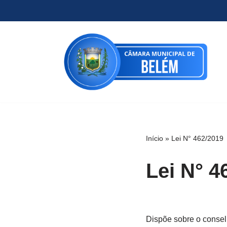
Pular
para
o
conteúdo
Início
»
Lei N° 462/2019
Lei N° 4
Dispõe sobre o consel