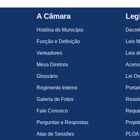
A Câmara
Leg
História do Município
Decre
Função e Definição
Leis M
Vereadores
Leis d
Mesa Diretora
Acervo
Glossário
Lei Or
Regimento Interno
Portar
Galeria de Fotos
Resol
Fale Conosco
Reque
Perguntas e Respostas
Projet
Atas de Sessões
PLOA