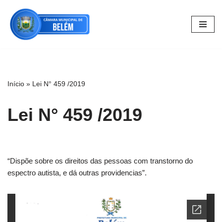
Pular
para
o
conteúdo
Início
»
Lei N° 459 /2019
Lei N° 459 /2019
“Dispõe sobre os direitos das pessoas com transtorno do
espectro autista, e dá outras providencias”.