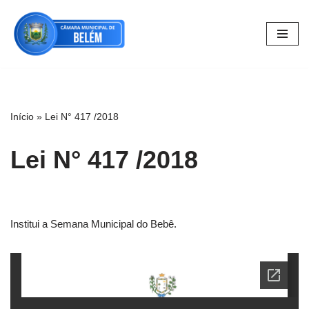
Pular
para
o
conteúdo
Início
»
Lei N° 417 /2018
Lei N° 417 /2018
Institui a Semana Municipal do Bebê.