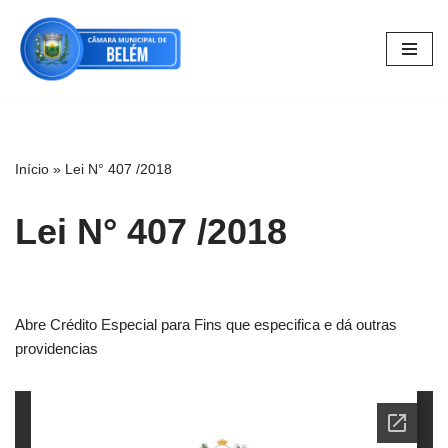
Pular
para
o
conteúdo
Início
»
Lei N° 407 /2018
Lei N° 407 /2018
Abre Crédito Especial para Fins que especifica e dá outras
providencias