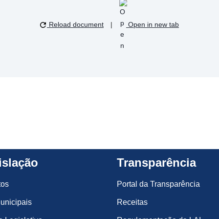
Reload document
|
Open in new tab
islação
Transparência
tos
Portal da Transparência
unicipais
Receitas