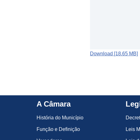
Download [18.65 MB]
A Câmara
Leg
História do Município
Decre
Função e Definição
Leis M