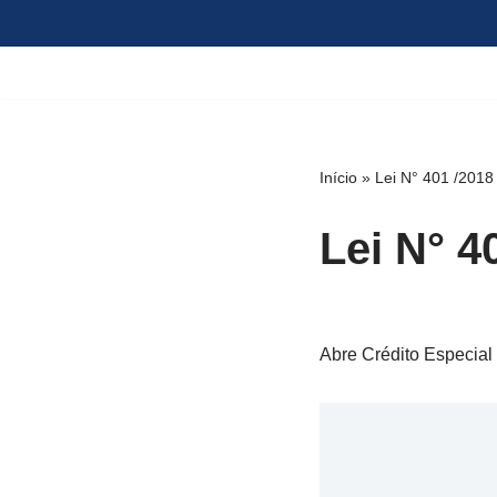
Pular
para
o
conteúdo
Início
»
Lei N° 401 /2018
Lei N° 4
Abre Crédito Especial 