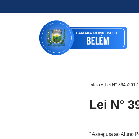
Pular
para
o
conteúdo
Início
»
Lei N° 394 /2017
Lei N° 3
” Assegura ao Aluno P