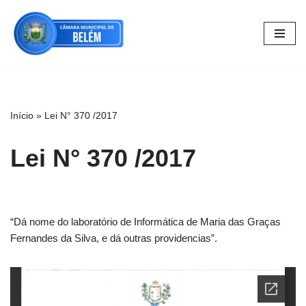
Pular
para
o
conteúdo
Início
»
Lei N° 370 /2017
Lei N° 370 /2017
“Dá nome do laboratório de Informática de Maria das Graças
Fernandes da Silva, e dá outras providencias”.