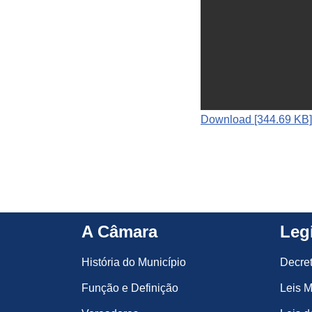
Download [344.69 KB]
A Câmara
Leg
História do Município
Decre
Função e Definição
Leis M