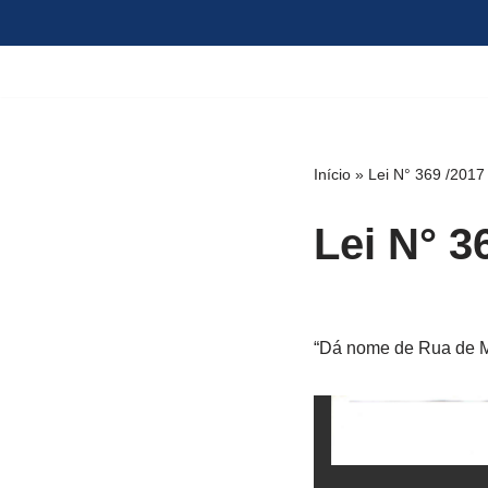
Pular
para
o
conteúdo
Início
»
Lei N° 369 /2017
Lei N° 3
“Dá nome de Rua de M