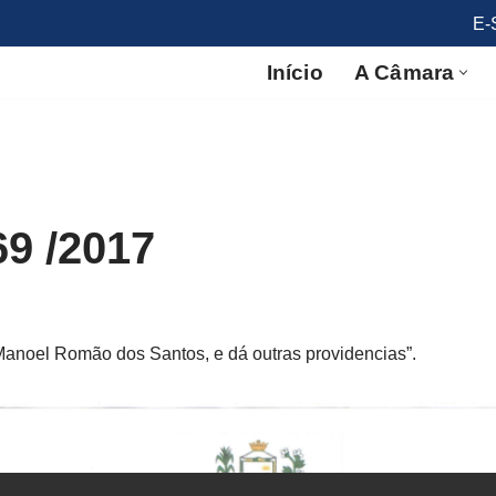
E-
Início
A Câmara
69 /2017
anoel Romão dos Santos, e dá outras providencias”.