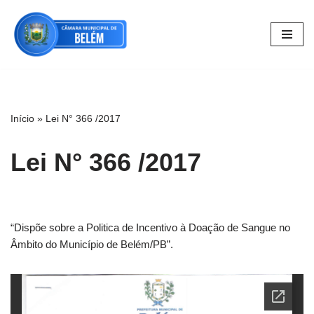
Pular
para
o
conteúdo
Início
»
Lei N° 366 /2017
Lei N° 366 /2017
“Dispõe sobre a Politica de Incentivo à Doação de Sangue no
Âmbito do Município de Belém/PB”.