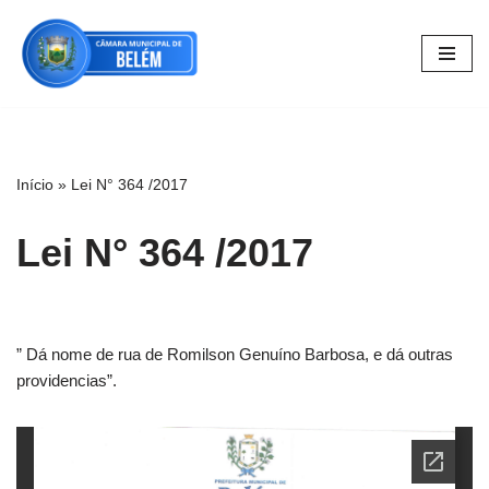
Pular
para
o
conteúdo
Início
»
Lei N° 364 /2017
Lei N° 364 /2017
” Dá nome de rua de Romilson Genuíno Barbosa, e dá outras
providencias”.