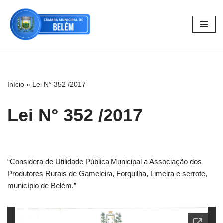
Pular
para
o
conteúdo
Início
»
Lei N° 352 /2017
Lei N° 352 /2017
“Considera de Utilidade Pública Municipal a Associação dos
Produtores Rurais de Gameleira, Forquilha, Limeira e serrote,
município de Belém.”