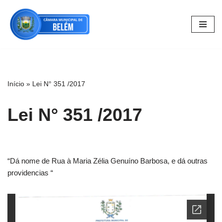
Pular
para
o
conteúdo
Início
»
Lei N° 351 /2017
Lei N° 351 /2017
“Dá nome de Rua à Maria Zélia Genuíno Barbosa, e dá outras
providencias “