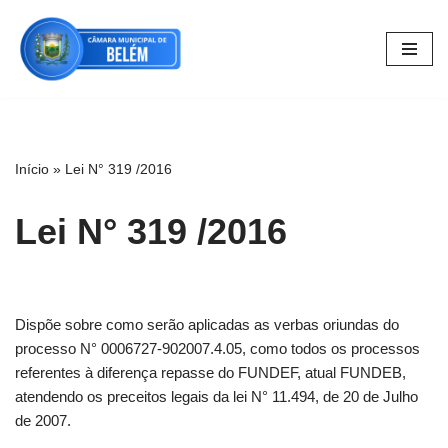
Pular
para
o
conteúdo
Início
»
Lei N° 319 /2016
Lei N° 319 /2016
Dispõe sobre como serão aplicadas as verbas oriundas do
processo N° 0006727-902007.4.05, como todos os processos
referentes à diferença repasse do FUNDEF, atual FUNDEB,
atendendo os preceitos legais da lei N° 11.494, de 20 de Julho
de 2007.